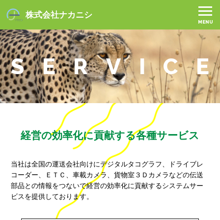
株式会社ナカニシ
MENU
S
E
R
V
I
C
E
経営の効率化に貢献する各種サービス
当社は全国の運送会社向けにデジタルタコグラフ、ドライブレ
コーダー、ＥＴＣ、車載カメラ、貨物室３Ｄカメラなどの伝送
部品との情報をつないで経営の効率化に貢献するシステムサー
ビスを提供しております。